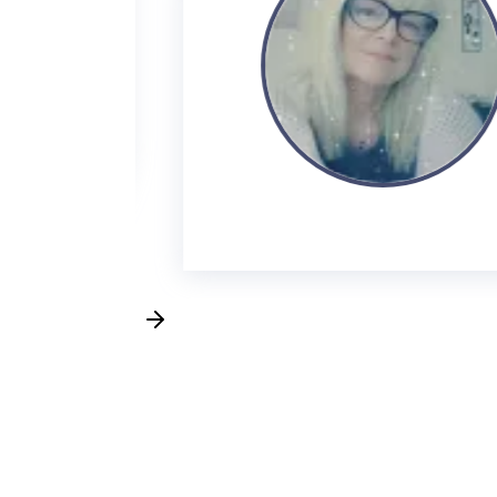
B
"
p
m
Slide 2 of 4.