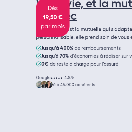
Votre vie, et la mu
Dès
va avec
19,50 €
par mois
Santé senior est la mutuelle qui s’adapte
personnalisable, elle prend soin de vous 
Jusqu'à 400%
de remboursements
Jusqu’à 70%
d’économies à réaliser sur 
0€
de reste à charge pour l'assuré
Google
4.8/5
Déjà 45.000 adhérents