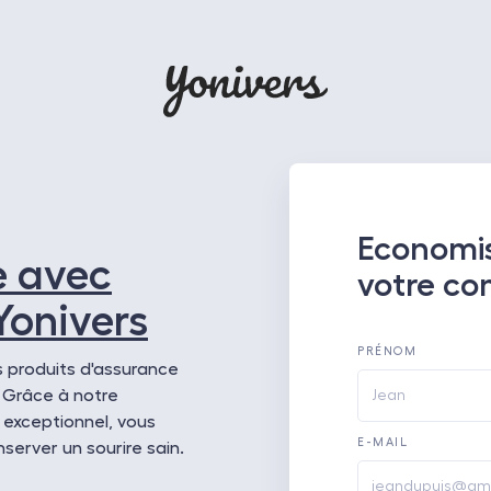
Economis
e avec
votre co
Yonivers
PRÉNOM
 produits d'assurance
 Grâce à notre
 exceptionnel, vous
E-MAIL
server un sourire sain.