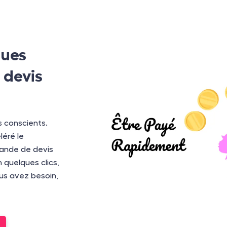
ques
 devis
 conscients.
léré le
mande de devis
 quelques clics,
us avez besoin,