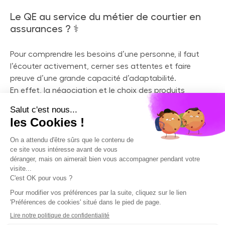
Le QE au service du métier de courtier en
assurances ? ‍⚕️
Pour comprendre les besoins d’une personne, il faut
l’écouter activement, cerner ses attentes et faire
preuve d’une grande capacité d’adaptabilité.
En effet, la négociation et le choix des produits
évolueront selon chaque profil.
Le courtier d’assurances commence par recenser les
besoins de son interlocuteur et l’interroge sur ses
priorités, mais également sur sa situation familiale,
économique et son mode de vie.
Empathique, il établit une relation de confiance et son
client peut naturellement verbaliser ses besoins. Plus il
dispose d’informations, meilleure est son analyse, et
plus il est en mesure de cibler les solutions susceptibles
de répondre aux besoins de son client.