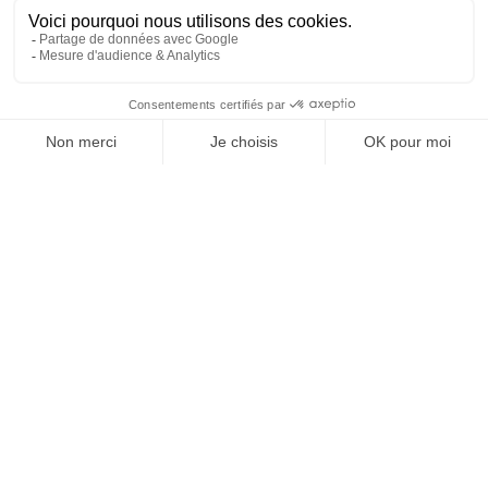
Il établit un diagnostic clair et objectif de la situation.
Une vision globale et positive lui permet de conseiller
au mieux de ses intérêts en mettant en lumière et
anticipant des besoins non détectés ou futurs.
« La grandeur d'un métier est avant
tout d'unir les hommes »
Antoine de Saint-Exupéry disait juste.
🤝
A l’heure de la révolution numérique assortie d’une
pandémie féroce, il semble nécessaire de conserver un
lien humain, les émotions n’ayant pas encore trouvé
d’équivalent dans les algorithmes de l’intelligence
artificielle.