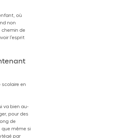
enfant, où
rend non
le chemin de
oir l’esprit
intenant
e scolaire en
i va bien au-
ger, pour des
long de
fie que même si
rotégé par