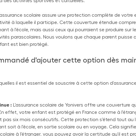
à des activités sportives et culturelles.
'assurance scolaire assure une protection complète de votre 
'activité à laquelle il participe. Cette couverture étendue comp
ant à l'école, mais aussi ceux qui pourraient se produire sur 
tivités parascolaires. Nous voulons que chaque parent puisse av
nfant est bien protégé.
commandé d'ajouter cette option dès ma
esquelles il est essentiel de souscrire à cette option d'assuranc
inue :
L'assurance scolaire de Yonivers offre une couverture qu
. En effet, votre enfant est protégé en France comme à l'étran
 pas six mois consécutifs. Cette protection s'étend tout au 
ant soit à l'école, en sortie scolaire ou en voyage. Cela signi
olaire à l'étranger, vous pouvez avoir la certitude qu'il est p