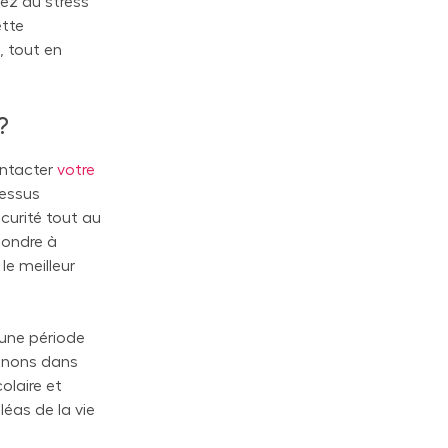
ez du stress
ette
, tout en
?
ontacter
votre
cessus
écurité tout au
épondre à
le meilleur
 une période
agnons dans
olaire et
éas de la vie