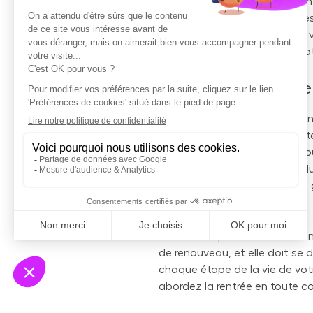
d'assurance scolaire dès main
et vous assurez que toutes le
anticipation vous permet de v
sachant que la sécurité de vot
Comment souscrire à
La souscription à notre option
conseiller Yonivers
pour l'ajout
simplifié, en quelques clics, 
long de l'année scolaire. De pl
toutes vos questions et vous g
choix pour votre famille.
N'attendez pas la dernière mi
de renouveau, et elle doit se
chaque étape de la vie de votr
abordez la rentrée en toute c
scolaire.