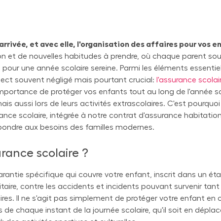
arrivée, et avec elle, l'organisation des affaires pour vos e
ion et de nouvelles habitudes à prendre, où chaque parent so
 pour une année scolaire sereine. Parmi les éléments essentiels
pect souvent négligé mais pourtant crucial:
l'assurance scolai
mportance de protéger vos enfants tout au long de l'année sc
ais aussi lors de leurs activités extrascolaires. C'est pourquo
nce scolaire, intégrée à notre contrat d'assurance habitation
ondre aux besoins des familles modernes.
urance scolaire ?
arantie spécifique qui couvre votre enfant, inscrit dans un é
sitaire, contre les accidents et incidents pouvant survenir tant
aires. Il ne s'agit pas simplement de protéger votre enfant en 
ors de chaque instant de la journée scolaire, qu'il soit en dépl