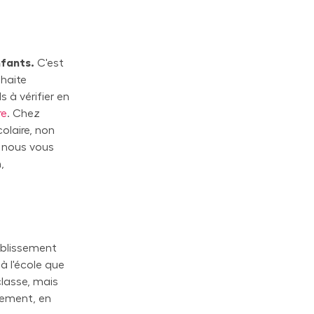
nfants.
C'est
uhaite
 à vérifier en
re
. Chez
olaire, non
i nous vous
,
tablissement
 à l'école que
classe, mais
acement, en