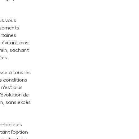
us vous
issements
rtaines
 évitant ainsi
erein, sachant
ées.
sse à tous les
s conditions
 n'est plus
'évolution de
in, sans excès
nombreuses
tant l'option