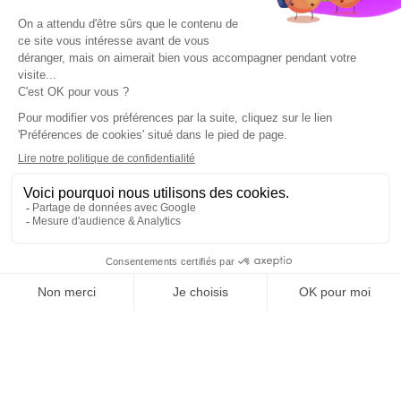
contrat. Une souscription rapide ne garantit pas de
bonnes garanties. Et une offre bien présentée peut
rester décevante si les exclusions, plafonds ou
franchises sont mal compris.
Le ministère de l’Économie et la DGCCRF rappellent
d’ailleurs l’importance de lire les garanties et d’être
vigilant, notamment en assurance santé ou lors de
sollicitations commerciales.
Autrement dit, les assurances digitales séduisent parce
qu’elles simplifient l’accès. Mais le bon réflexe reste le
même : comparer sérieusement, lire les conditions, et
vérifier ce qui est réellement couvert
Les assurances digitales séduisent
de plus en plus de Français parce