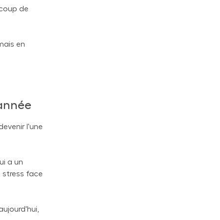
ucoup de
 mais en
'année
devenir l'une
ui a un
e stress face
aujourd'hui,