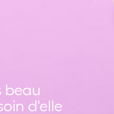
us beau
oin d'elle