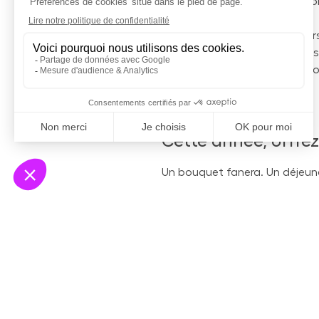
j'ai envie de prendre soin de t
Des solutions comme Yonivers 
pensée pour le quotidien sa
garanties transparentes sur l'op
Cette année, offrez
Un bouquet fanera. Un déjeuner
Mais aider sa maman à être mi
c'est une attention qui a une 
À l'occasion de la Fête des M
couverture santé est encore a