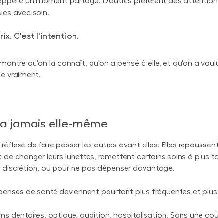
rappelle un moment partagé. D'autres préfèrent des attention
ies avec soin.
ix. C'est l'intention.
montre qu'on la connaît, qu'on a pensé à elle, et qu'on a voulu 
le vraiment.
ira jamais elle-même
lexe de faire passer les autres avant elles. Elles repoussen
de changer leurs lunettes, remettent certains soins à plus ta
r discrétion, ou pour ne pas dépenser davantage.
penses de santé deviennent pourtant plus fréquentes et plus 
ins dentaires, optique, audition, hospitalisation. Sans une co