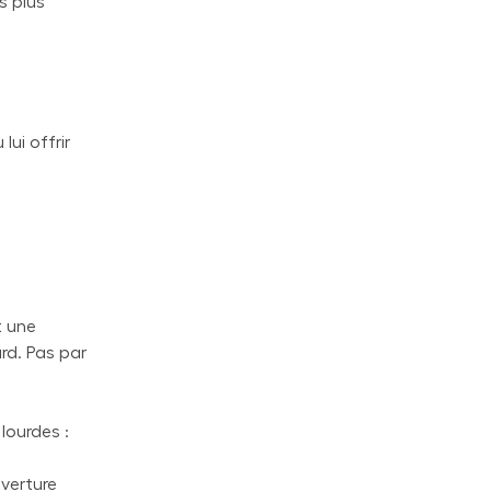
s plus
lui offrir
t une
rd. Pas par
lourdes :
uverture