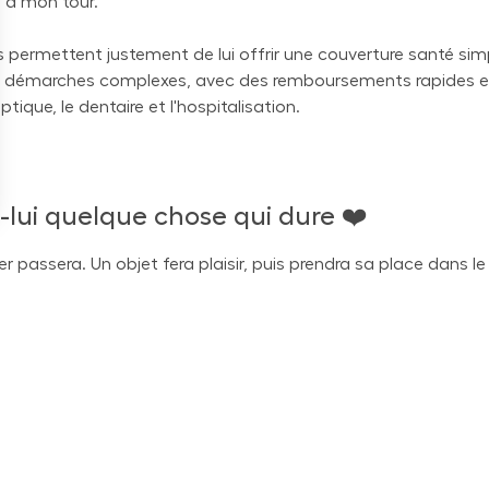
oi à mon tour.
permettent justement de lui offrir une couverture santé simpl
ns démarches complexes, avec des remboursements rapides e
tique, le dentaire et l'hospitalisation.
-lui quelque chose qui dure ❤️
 passera. Un objet fera plaisir, puis prendra sa place dans le
eux protégée, à mieux se soigner et à vivre plus sereinement
vraie portée dans le temps
ères, c'est peut-être le bon moment pour regarder ensemble si
daptée à ses besoins réels.