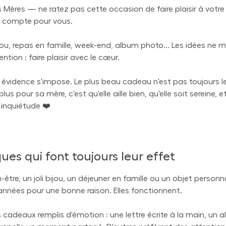
s Mères — ne ratez pas cette occasion de faire plaisir à vot
le compte pour vous.
jou, repas en famille, week-end, album photo... Les idées ne
tion : faire plaisir avec le cœur.
évidence s'impose. Le plus beau cadeau n'est pas toujours le 
us pour sa mère, c'est qu'elle aille bien, qu'elle soit sereine, et
s inquiétude ❤️
ues qui font toujours leur effet
tre, un joli bijou, un déjeuner en famille ou un objet personna
 années pour une bonne raison. Elles fonctionnent.
adeaux remplis d'émotion : une lettre écrite à la main, un 