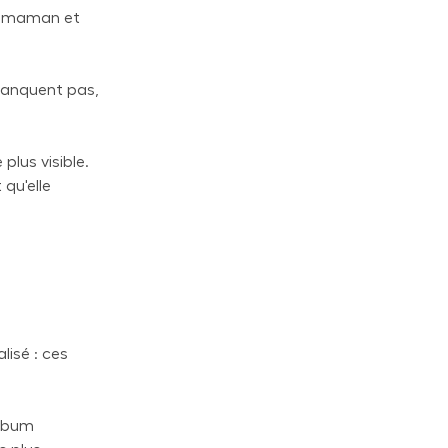
re maman et
 manquent pas,
plus visible.
 qu'elle
lisé : ces
album