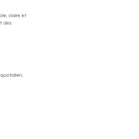
e, claire et
t des
 quotidien.
 -ça,
 sa