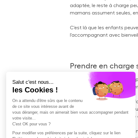
adaptée, le reste à charge pe
mamans assument seules, en 
C'est là que les enfants peuve
l'accompagnant avec bienveill
Prendre en charge s
Pour un enfant adulte, partici
des plus belles preuves d'atte
C'est un geste discret, mais 
impact réel dans sa vie de tou
aux factures, plus de sérénité
C'est aussi une façon très con