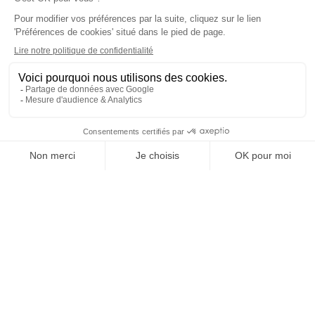
accompagnement des seniors et maintien du lien
humain dans le parcours médical.
À l’heure où les innovations en santé et les solutions
digitales se développent rapidement, les patients
restent attachés à une médecine de proximité, fondée
sur la confiance et l’écoute.
Pour les acteurs de l’assurance santé et de l’insurtech,
ces enjeux deviennent centraux : faciliter l’accès aux
soins, accompagner le vieillissement de la population
et proposer des solutions toujours plus humaines et
personnalisées.
Un héritage qui dépasse le monde
médical
Christian Chenay laisse derrière lui l’image d’un