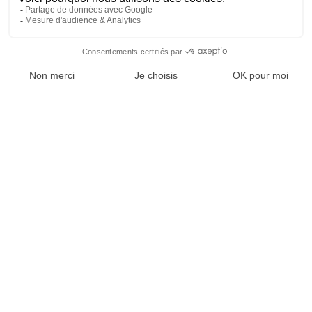
Assurez-vous Intelligent !
Foyer Connecté
Protection Juridique
Assurances Obsèques
Nous écrire
Ne manquez plus un seul article de
notre Blog Si Je t'assure !
En vous abonnant à la Newsletter Sijetassure, vous
acceptez de recevoir nos actualités et informations
sur nos différents produits et services.
© All rights reserved