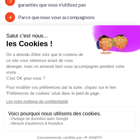
3
garanties que vous n'utilisez pas
4
Parce que nous vous accompagnons
Comment choisir une mutuelle de
santé ?
Chaque année, vos cotisations augmentent et vos garanties
baissent ? Vous en avez assez de taper “mutuelle pas chère" dans
les moteurs de recherche ? Vous avez la sensation de payer pour
des garanties dont vous n’avez pas besoin ? Vous avez des dizaines
de devis et vous ne savez pas lequel est le meilleur ? Bref vous
êtes perdus.
Faites confiance à Yonivers.
Nos experts santé vous aident, vous conseillent et vous
accompagnent dans le choix de votre complémentaire-santé.Vous
recherchez un contrat qui bénéficie de la réforme 100% Santé et
du Reste à charge 0 en Optique, Dentaire et prothèses auditives
avec une expérience-client simple, facile et ludique, ayez le réflexe