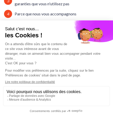
3
garanties que vous n'utilisez pas
4
Parce que nous vous accompagnons
Comment choisir une mutuelle de
santé ?
Chaque année, vos cotisations augmentent et vos garanties
baissent ? Vous en avez assez de taper “mutuelle pas chère" dans
les moteurs de recherche ? Vous avez la sensation de payer pour
des garanties dont vous n’avez pas besoin ? Vous avez des dizaines
de devis et vous ne savez pas lequel est le meilleur ? Bref vous
êtes perdus.
Faites confiance à Yonivers.
Nos experts santé vous aident, vous conseillent et vous
accompagnent dans le choix de votre complémentaire-santé.Vous
recherchez un contrat qui bénéficie de la réforme 100% Santé et
du Reste à charge 0 en Optique, Dentaire et prothèses auditives
avec une expérience-client simple, facile et ludique, ayez le réflexe